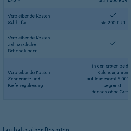
LASIK
bis 1.000 EUR
enthalt
Verbleibende Kosten
Sehhilfen
bis 200 EUR
Verbleibende Kosten
enthalt
zahnärztliche
Behandlungen
in den ersten beid
Verbleibende Kosten
Kalenderjahren
Zahnersatz und
auf insgesamt 5.000
Kieferregulierung
begrenzt,
danach ohne Gren
Laufbahn eines Beamten