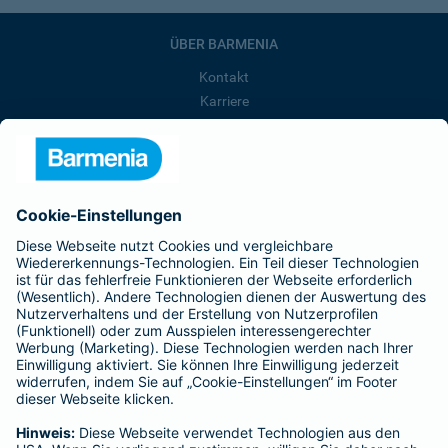
ÜBER BARMENIA
Kontakt
Karriere
Presse
Unternehmen
Anfahrt
Affiliate-Partner werden
Barmenia ist Teil der BarmeniaGothaer
BELIEBTE SEITEN
Kranken-Zusatzversicherung
Tierversicherungen
Haftpflichtversicherung
Hausratversicherung
SERVICE
Adresse ändern