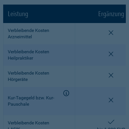
Leistung
Ergänzung
Verbleibende Kosten
nicht e
Arzneimittel
Verbleibende Kosten
nicht e
Heilpraktiker
Verbleibende Kosten
nicht e
Hörgeräte
Kur-Tagegeld bzw. Kur-
nicht e
Pauschale
enthalt
Verbleibende Kosten