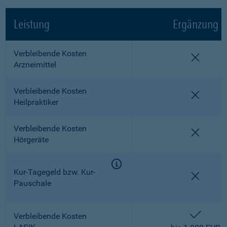
Leistung
Ergänzung
Verbleibende Kosten
nicht e
Arzneimittel
Verbleibende Kosten
nicht e
Heilpraktiker
Verbleibende Kosten
nicht e
Hörgeräte
Kur-Tagegeld bzw. Kur-
nicht e
Pauschale
enthalt
Verbleibende Kosten