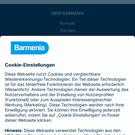
ÜBER BARMENIA
Kontakt
Karriere
Presse
Unternehmen
Anfahrt
Affiliate-Partner werden
Barmenia ist Teil der BarmeniaGothaer
BELIEBTE SEITEN
Kranken-Zusatzversicherung
Tierversicherungen
Haftpflichtversicherung
Hausratversicherung
SERVICE
Adresse ändern