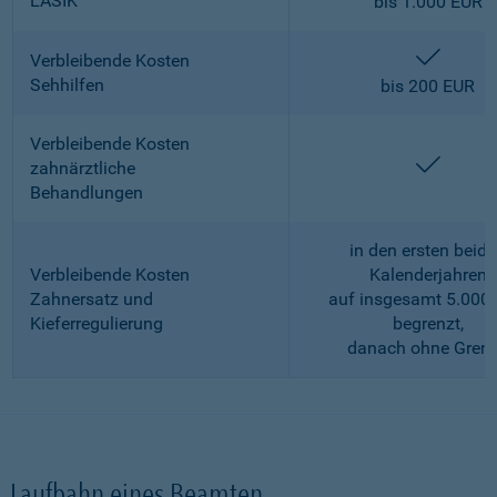
LASIK
bis 1.000 EUR
enthalt
Verbleibende Kosten
Sehhilfen
bis 200 EUR
Verbleibende Kosten
enthalt
zahnärztliche
Behandlungen
in den ersten beid
Verbleibende Kosten
Kalenderjahren
Zahnersatz und
auf insgesamt 5.000
Kieferregulierung
begrenzt,
danach ohne Gren
Laufbahn eines Beamten