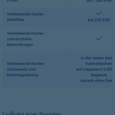
LASIK
bis 1.000 EUR
enthalt
Verbleibende Kosten
Sehhilfen
bis 200 EUR
Verbleibende Kosten
enthalt
zahnärztliche
Behandlungen
in den ersten beid
Verbleibende Kosten
Kalenderjahren
Zahnersatz und
auf insgesamt 5.000
Kieferregulierung
begrenzt,
danach ohne Gren
Laufbahn eines Beamten