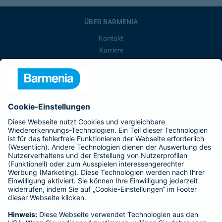
ÜBER BARMENIA
Kontakt
Karriere
Presse
Unternehmen
Anfahrt
Affiliate-Partner werden
Barmenia ist Teil der BarmeniaGothaer
BELIEBTE SEITEN
Kranken-Zusatzversicherung
Tierversicherungen
Haftpflichtversicherung
Hausratversicherung
SERVICE
Adresse ändern