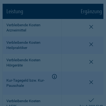
Leistung
Ergänzung
Verbleibende Kosten
nicht e
Arzneimittel
Verbleibende Kosten
nicht e
Heilpraktiker
Verbleibende Kosten
nicht e
Hörgeräte
Kur-Tagegeld bzw. Kur-
nicht e
Pauschale
enthalt
Verbleibende Kosten