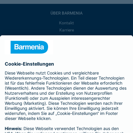
ÜBER BARMENIA
Kontakt
Karriere
Presse
Unternehmen
Anfahrt
Affiliate-Partner werden
Barmenia ist Teil der BarmeniaGothaer
BELIEBTE SEITEN
Kranken-Zusatzversicherung
Tierversicherungen
Haftpflichtversicherung
Hausratversicherung
SERVICE
Adresse ändern