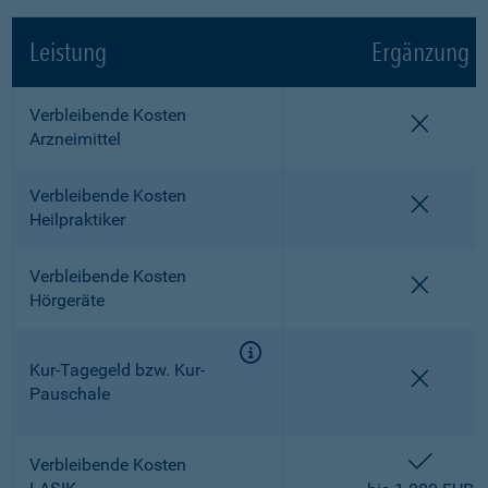
Leistung
Ergänzung
Verbleibende Kosten
nicht e
Arzneimittel
Verbleibende Kosten
nicht e
Heilpraktiker
Verbleibende Kosten
nicht e
Hörgeräte
Kur-Tagegeld bzw. Kur-
nicht e
Pauschale
enthalt
Verbleibende Kosten