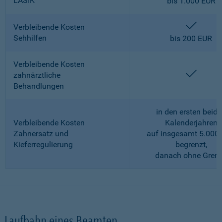
LASIK
bis 1.000 EUR
enthalt
Verbleibende Kosten
Sehhilfen
bis 200 EUR
Verbleibende Kosten
enthalt
zahnärztliche
Behandlungen
in den ersten beid
Verbleibende Kosten
Kalenderjahren
Zahnersatz und
auf insgesamt 5.000
Kieferregulierung
begrenzt,
danach ohne Gren
Laufbahn eines Beamten