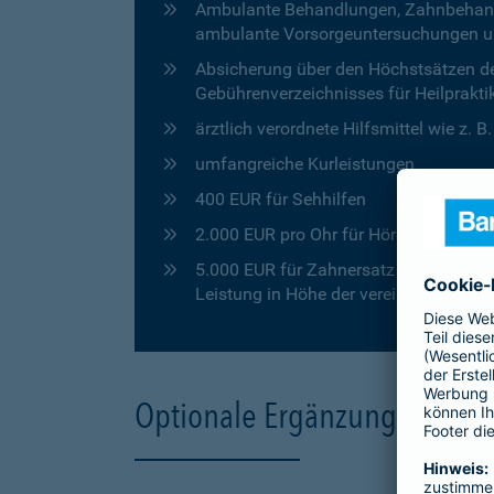
Ambulante Behandlungen, Zahnbehandlu
ambulante Vorsorgeuntersuchungen u
Absicherung über den Höchstsätzen de
Gebührenverzeichnisses für Heilprakti
ärztlich verordnete Hilfsmittel wie z. 
umfangreiche Kurleistungen
400 EUR für Sehhilfen
2.000 EUR pro Ohr für Hörgeräte
5.000 EUR für Zahnersatz in den ersten
Leistung in Höhe der vereinbarten Pro
Optionale Ergänzungen für 