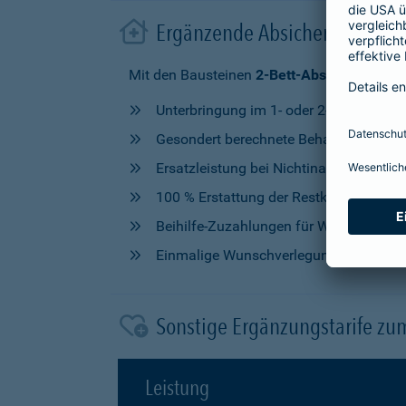
Ergänzende Absicherung im 
Mit den Bausteinen
2-Bett-Absicherung
od
Unterbringung im 1- oder 2-Bettzimmer
Gesondert berechnete Behandlung durch
Ersatzleistung bei Nichtinanspruchna
100 % Erstattung der Restkosten, nach V
Beihilfe-Zuzahlungen für Wahlleistung
Einmalige Wunschverlegung
Sonstige Ergänzungstarife zu
Leistung