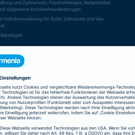
ng und Zahnersatz, Psychotherapie, Heilpraktiker,
nd allgemeine Krankenhausleistungen
r Gebührenordnung für Ärzte, Zahnärzte und des
ker
B. Bandagen
 beiden Kalenderjahren, ab dem dritten Jahr ist die
zentstufe unbegrenzt
deine Krankenversicherung