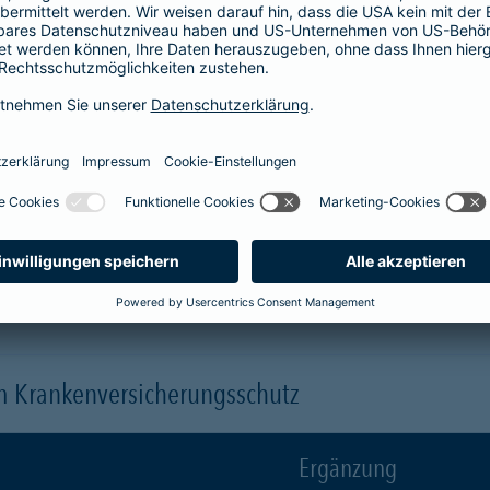
Krankenhaus
er
1-Bett-Absicherung
sicherst du dir zusätzlich folgende Leis
 (je nach gewähltem Baustein)
 einen Arzt oder eine Ärztin der Wahl ("Chefarztbehandlung")
hme der Wahlleistungen
orleistung der Beihilfe
en
m Krankenversicherungsschutz
Ergänzung