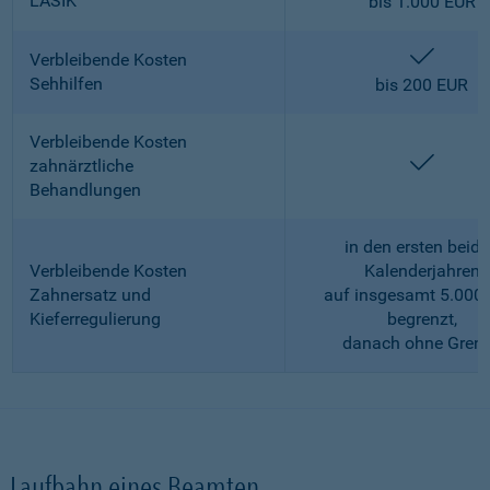
LASIK
bis 1.000 EUR
enthalt
Verbleibende Kosten
Sehhilfen
bis 200 EUR
Verbleibende Kosten
enthalt
zahnärztliche
Behandlungen
in den ersten beid
Verbleibende Kosten
Kalenderjahren
Zahnersatz und
auf insgesamt 5.000
Kieferregulierung
begrenzt,
danach ohne Gren
Laufbahn eines Beamten