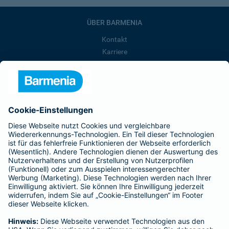
ÜBER BARMENIA
Kontakt
Karriere
Presse
Unternehmen
Anfahrt
Affiliate-Partner werden
Barmenia ist Teil der BarmeniaGothaer
BELIEBTE SEITEN
Kranken-Zusatzversicherung
Tierversicherungen
Haftpflichtversicherung
Hausratversicherung
SERVICE
Adresse ändern