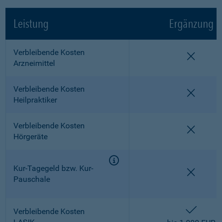
Leistung
Ergänzung
Verbleibende Kosten
nicht e
Arzneimittel
Verbleibende Kosten
nicht e
Heilpraktiker
Verbleibende Kosten
nicht e
Hörgeräte
Kur-Tagegeld bzw. Kur-
nicht e
Pauschale
enthalt
Verbleibende Kosten