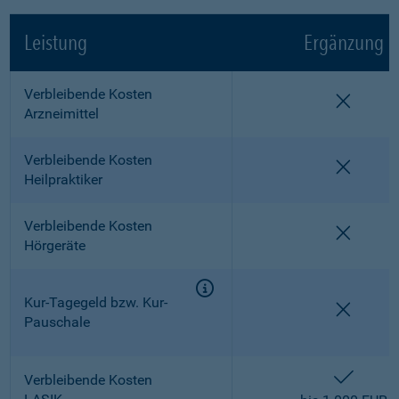
Leistung
Ergänzung
Verbleibende Kosten
nicht e
Arzneimittel
Verbleibende Kosten
nicht e
Heilpraktiker
Verbleibende Kosten
nicht e
Hörgeräte
Kur-Tagegeld bzw. Kur-
nicht e
Pauschale
enthalt
Verbleibende Kosten