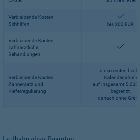
LASIK
bis 1.000 EUR
enthalt
Verbleibende Kosten
Sehhilfen
bis 200 EUR
Verbleibende Kosten
enthalt
zahnärztliche
Behandlungen
in den ersten beid
Verbleibende Kosten
Kalenderjahren
Zahnersatz und
auf insgesamt 5.000
Kieferregulierung
begrenzt,
danach ohne Gren
Laufbahn eines Beamten