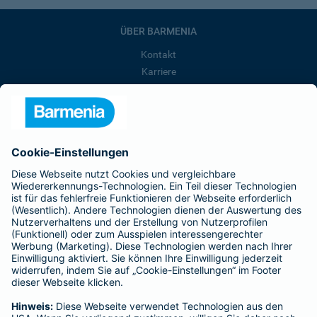
ÜBER BARMENIA
Kontakt
Karriere
Presse
Unternehmen
Anfahrt
Affiliate-Partner werden
Barmenia ist Teil der BarmeniaGothaer
BELIEBTE SEITEN
Kranken-Zusatzversicherung
Tierversicherungen
Haftpflichtversicherung
Hausratversicherung
SERVICE
Adresse ändern