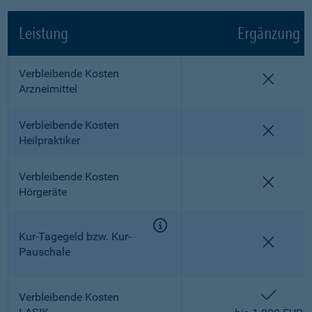
Leistung
Ergänzung
Verbleibende Kosten
nicht e
Arzneimittel
Verbleibende Kosten
nicht e
Heilpraktiker
Verbleibende Kosten
nicht e
Hörgeräte
Kur-Tagegeld bzw. Kur-
nicht e
Pauschale
enthalt
Verbleibende Kosten