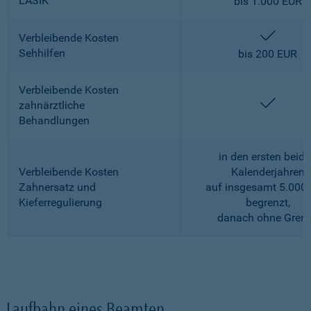
LASIK
bis 1.000 EUR
enthalt
Verbleibende Kosten
Sehhilfen
bis 200 EUR
Verbleibende Kosten
enthalt
zahnärztliche
Behandlungen
in den ersten beid
Verbleibende Kosten
Kalenderjahren
Zahnersatz und
auf insgesamt 5.000
Kieferregulierung
begrenzt,
danach ohne Gren
Laufbahn eines Beamten