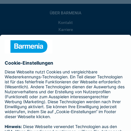
ÜBER BARMENIA
Kontakt
Karriere
Presse
Unternehmen
Anfahrt
Affiliate-Partner werden
Barmenia ist Teil der BarmeniaGothaer
BELIEBTE SEITEN
Kranken-Zusatzversicherung
Tierversicherungen
Haftpflichtversicherung
Hausratversicherung
SERVICE
Adresse ändern