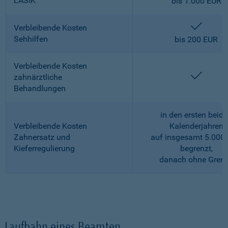
LASIK
bis 1.000 EUR
enthalt
Verbleibende Kosten
Sehhilfen
bis 200 EUR
Verbleibende Kosten
enthalt
zahnärztliche
Behandlungen
in den ersten beid
Verbleibende Kosten
Kalenderjahren
Zahnersatz und
auf insgesamt 5.000
Kieferregulierung
begrenzt,
danach ohne Gren
Laufbahn eines Beamten