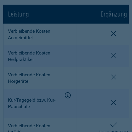
Leistung
Ergänzung
Verbleibende Kosten
nicht e
Arzneimittel
Verbleibende Kosten
nicht e
Heilpraktiker
Verbleibende Kosten
nicht e
Hörgeräte
Kur-Tagegeld bzw. Kur-
nicht e
Pauschale
enthalt
Verbleibende Kosten