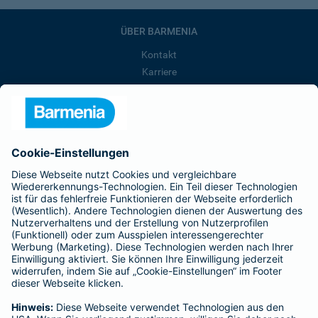
ÜBER BARMENIA
Kontakt
Karriere
Presse
Unternehmen
Anfahrt
Affiliate-Partner werden
Barmenia ist Teil der BarmeniaGothaer
BELIEBTE SEITEN
Kranken-Zusatzversicherung
Tierversicherungen
Haftpflichtversicherung
Hausratversicherung
SERVICE
Adresse ändern