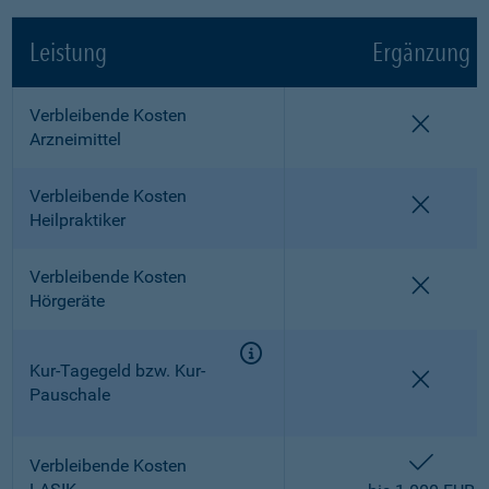
Leistung
Ergänzung
Verbleibende Kosten
nicht e
Arzneimittel
Verbleibende Kosten
nicht e
Heilpraktiker
Verbleibende Kosten
nicht e
Hörgeräte
Kur-Tagegeld bzw. Kur-
nicht e
Pauschale
enthalt
Verbleibende Kosten