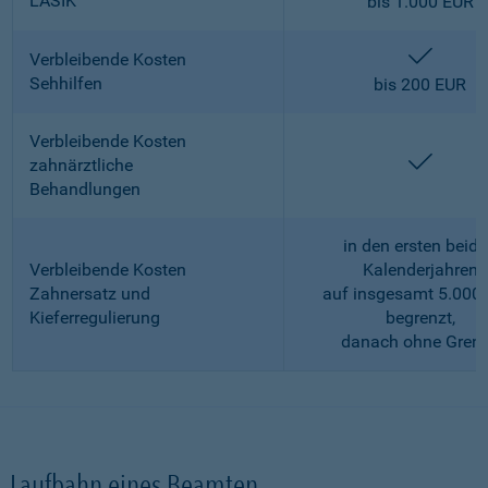
LASIK
bis 1.000 EUR
enthalt
Verbleibende Kosten
Sehhilfen
bis 200 EUR
Verbleibende Kosten
enthalt
zahnärztliche
Behandlungen
in den ersten beid
Verbleibende Kosten
Kalenderjahren
Zahnersatz und
auf insgesamt 5.000
Kieferregulierung
begrenzt,
danach ohne Gren
Laufbahn eines Beamten