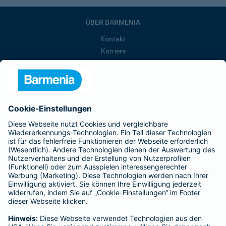
ÜBER BARMENIA
Kontakt
Karriere
Presse
Unternehmen
Anfahrt
Affiliate-Partner werden
Barmenia ist Teil der BarmeniaGothaer
BELIEBTE SEITEN
Kranken-Zusatzversicherung
Tierversicherungen
Haftpflichtversicherung
Hausratversicherung
SERVICE
Adresse ändern