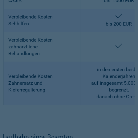
LASIK
bis 1.000 EUR
enthalt
Verbleibende Kosten
Sehhilfen
bis 200 EUR
Verbleibende Kosten
enthalt
zahnärztliche
Behandlungen
in den ersten beid
Verbleibende Kosten
Kalenderjahren
Zahnersatz und
auf insgesamt 5.000
Kieferregulierung
begrenzt,
danach ohne Gren
Laufbahn eines Beamten