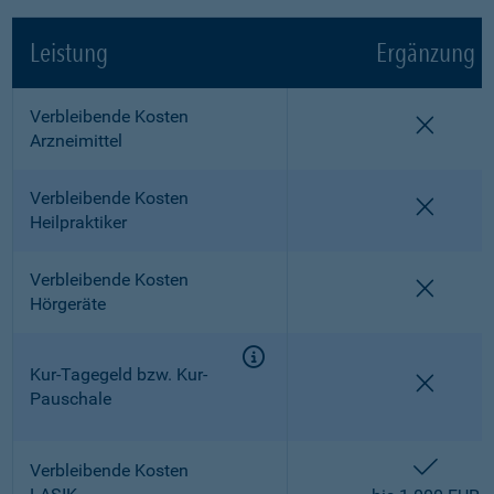
Leistung
Ergänzung
Verbleibende Kosten
nicht e
Arzneimittel
Verbleibende Kosten
nicht e
Heilpraktiker
Verbleibende Kosten
nicht e
Hörgeräte
Kur-Tagegeld bzw. Kur-
nicht e
Pauschale
enthalt
Verbleibende Kosten