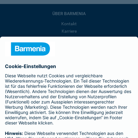
ÜBER BARMENIA
Kontakt
Karriere
Presse
Unternehmen
Anfahrt
Affiliate-Partner werden
Barmenia ist Teil der BarmeniaGothaer
BELIEBTE SEITEN
Kranken-Zusatzversicherung
Tierversicherungen
Haftpflichtversicherung
Hausratversicherung
SERVICE
Adresse ändern