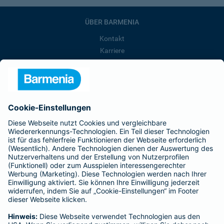
ÜBER BARMENIA
Kontakt
Karriere
Presse
Unternehmen
Anfahrt
Affiliate-Partner werden
Barmenia ist Teil der BarmeniaGothaer
BELIEBTE SEITEN
Kranken-Zusatzversicherung
Tierversicherungen
Haftpflichtversicherung
Hausratversicherung
SERVICE
Adresse ändern