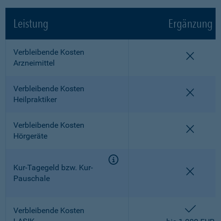
Leistung
Ergänzung
Verbleibende Kosten
nicht e
Arzneimittel
Verbleibende Kosten
nicht e
Heilpraktiker
Verbleibende Kosten
nicht e
Hörgeräte
Kur-Tagegeld bzw. Kur-
nicht e
Pauschale
enthalt
Verbleibende Kosten