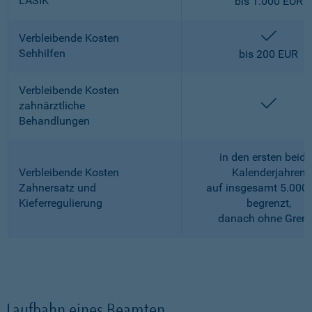
LASIK
bis 1.000 EUR
enthalt
Verbleibende Kosten
Sehhilfen
bis 200 EUR
Verbleibende Kosten
enthalt
zahnärztliche
Behandlungen
in den ersten beid
Verbleibende Kosten
Kalenderjahren
Zahnersatz und
auf insgesamt 5.000
Kieferregulierung
begrenzt,
danach ohne Gren
Laufbahn eines Beamten