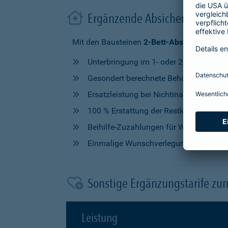
Ergänzende Absicherung im 
Mit den Bausteinen
2-Bett-Absicherung
od
Unterbringung im 1- oder 2-Bettzimmer
Gesondert berechnete Behandlung durch
Ersatzleistung bei Nichtinanspruchna
100 % Erstattung der Restkosten, nach V
Beihilfe-Zuzahlungen für Wahlleistung
Einmalige Wunschverlegung
Sonstige Ergänzungstarife zu
Leistung