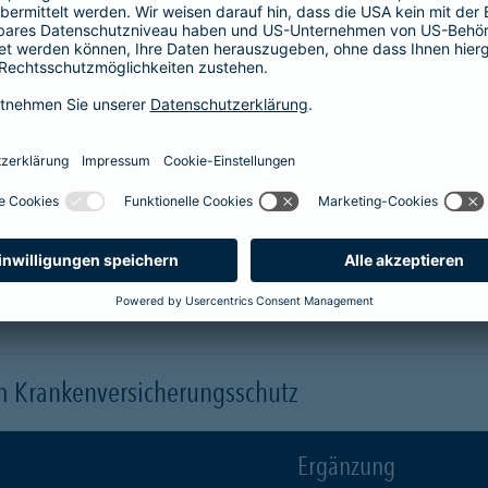
Krankenhaus
er
1-Bett-Absicherung
sicherst du dir zusätzlich folgende Leis
 (je nach gewähltem Baustein)
 einen Arzt oder eine Ärztin der Wahl ("Chefarztbehandlung")
hme der Wahlleistungen
orleistung der Beihilfe
en
m Krankenversicherungsschutz
Ergänzung