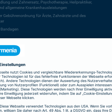
ng und Zahnersatz, Psychotherapie, Heilpraktiker,
nd allgemeine Krankenhausleistungen
r Gebührenordnung für Ärzte, Zahnärzte und des
ker
B. Bandagen
 beiden Kalenderjahren, ab dem dritten Jahr ist die
zentstufe unbegrenzt
deine Krankenversicherung