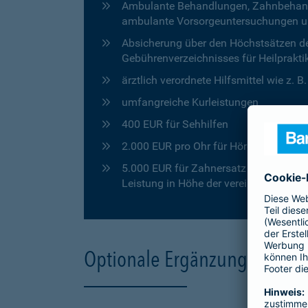
Ambulante Behandlungen, Zahnbehandlu
ambulante Vorsorgeuntersuchungen u
Absicherung über den Höchstsätzen de
Gebührenverzeichnisses für Heilprakti
ärztlich verordnete Hilfsmittel wie z. 
umfangreiche Kurleistungen
400 EUR für Sehhilfen
2.000 EUR pro Ohr für Hörgeräte
5.000 EUR für Zahnersatz in den ersten
Leistung in Höhe der vereinbarten Pro
Optionale Ergänzungen für 