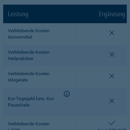
Leistung
Ergänzung
Verbleibende Kosten
nicht e
Arzneimittel
Verbleibende Kosten
nicht e
Heilpraktiker
Verbleibende Kosten
nicht e
Hörgeräte
Kur-Tagegeld bzw. Kur-
nicht e
Pauschale
enthalt
Verbleibende Kosten