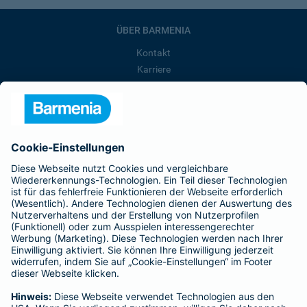
ÜBER BARMENIA
Kontakt
Karriere
Presse
Unternehmen
Anfahrt
Affiliate-Partner werden
Barmenia ist Teil der BarmeniaGothaer
BELIEBTE SEITEN
Kranken-Zusatzversicherung
Tierversicherungen
Haftpflichtversicherung
Hausratversicherung
SERVICE
Adresse ändern