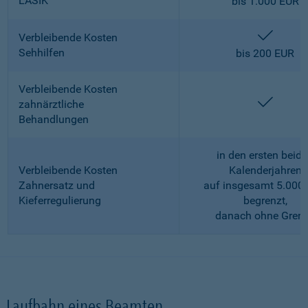
LASIK
bis 1.000 EUR
enthalt
Verbleibende Kosten
Sehhilfen
bis 200 EUR
Verbleibende Kosten
enthalt
zahnärztliche
Behandlungen
in den ersten beid
Verbleibende Kosten
Kalenderjahren
Zahnersatz und
auf insgesamt 5.000
Kieferregulierung
begrenzt,
danach ohne Gren
Laufbahn eines Beamten