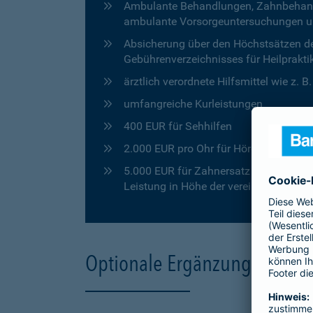
Ambulante Behandlungen, Zahnbehandlu
ambulante Vorsorgeuntersuchungen u
Absicherung über den Höchstsätzen de
Gebührenverzeichnisses für Heilprakti
ärztlich verordnete Hilfsmittel wie z. 
umfangreiche Kurleistungen
400 EUR für Sehhilfen
2.000 EUR pro Ohr für Hörgeräte
5.000 EUR für Zahnersatz in den ersten
Leistung in Höhe der vereinbarten Pro
Optionale Ergänzungen für 