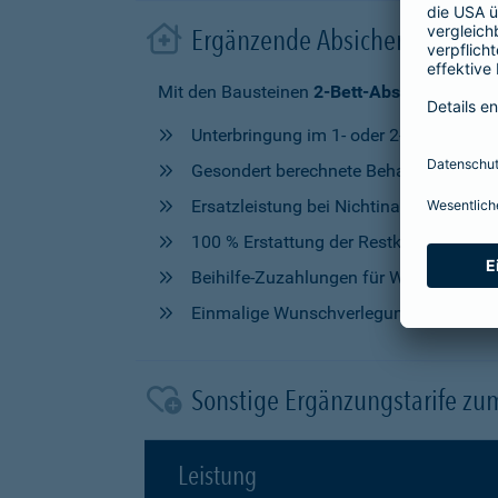
Ergänzende Absicherung im 
Mit den Bausteinen
2-Bett-Absicherung
od
Unterbringung im 1- oder 2-Bettzimmer
Gesondert berechnete Behandlung durch
Ersatzleistung bei Nichtinanspruchna
100 % Erstattung der Restkosten, nach V
Beihilfe-Zuzahlungen für Wahlleistung
Einmalige Wunschverlegung
Sonstige Ergänzungstarife zu
Leistung