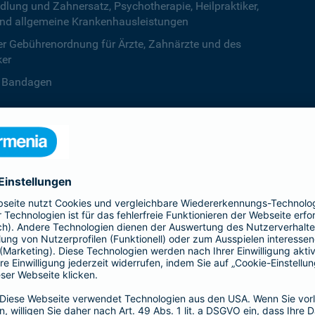
ng und Zahnersatz, Psychotherapie, Heilpraktiker,
nd allgemeine Krankenhausleistungen
r Gebührenordnung für Ärzte, Zahnärzte und des
ker
B. Bandagen
 beiden Kalenderjahren, ab dem dritten Jahr ist die
zentstufe unbegrenzt
deine Krankenversicherung