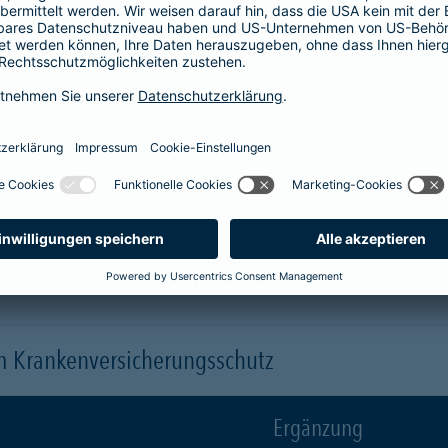
Krankenhaus
er
1-Bett-Absicherung
sicherst du dir zusätzlich folgende Leis
 (je nach gewähltem Baustein)
 einen Arzt oder eine Ärztin der Wahl ("Chefarztbehandlung")
hme der Wahlleistungen
orleistung der Beihilfe
en
m Krankenversicherungsschutz
Ergänzung