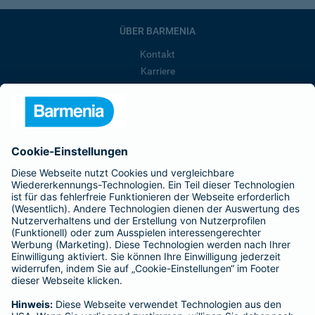
ÜBER BARMENIA
Kontakt
Karriere
Presse
Unternehmen
Anfahrt
Affiliate-Partner werden
Barmenia ist Teil der BarmeniaGothaer
BELIEBTE SEITEN
Kranken-Zusatzversicherung
Tierversicherungen
Haftpflichtversicherung
Hausratversicherung
SERVICE
Adresse ändern