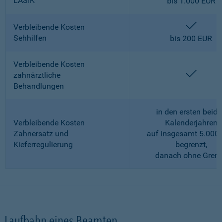
LASIK
bis 1.000 EUR
enthalt
Verbleibende Kosten
Sehhilfen
bis 200 EUR
Verbleibende Kosten
enthalt
zahnärztliche
Behandlungen
in den ersten beid
Verbleibende Kosten
Kalenderjahren
Zahnersatz und
auf insgesamt 5.000
Kieferregulierung
begrenzt,
danach ohne Gren
Laufbahn eines Beamten