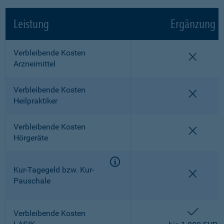
Leistung
Ergänzung
Verbleibende Kosten
nicht e
Arzneimittel
Verbleibende Kosten
nicht e
Heilpraktiker
Verbleibende Kosten
nicht e
Hörgeräte
Kur-Tagegeld bzw. Kur-
nicht e
Pauschale
enthalt
Verbleibende Kosten