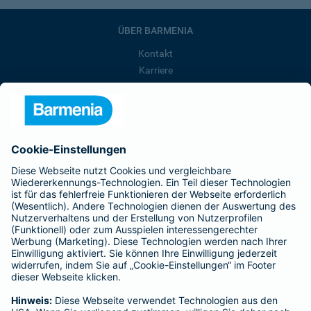
ÜBER BARMENIA
Kontakt
Karriere
Presse
Unternehmen
Anfahrt
Affiliate-Partner werden
Barmenia ist Teil der BarmeniaGothaer
BELIEBTE SEITEN
Kranken-Zusatzversicherung
Tierversicherungen
Haftpflichtversicherung
Hausratversicherung
SERVICE
Adresse ändern