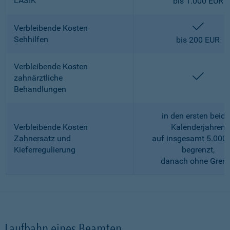
LASIK
bis 1.000 EUR
enthalt
Verbleibende Kosten
Sehhilfen
bis 200 EUR
Verbleibende Kosten
enthalt
zahnärztliche
Behandlungen
in den ersten beid
Verbleibende Kosten
Kalenderjahren
Zahnersatz und
auf insgesamt 5.000
Kieferregulierung
begrenzt,
danach ohne Gren
Laufbahn eines Beamten