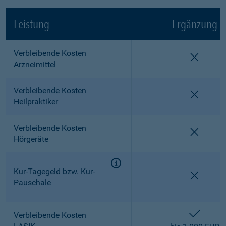
Leistung
Ergänzung
Verbleibende Kosten
nicht e
Arzneimittel
Verbleibende Kosten
nicht e
Heilpraktiker
Verbleibende Kosten
nicht e
Hörgeräte
Kur-Tagegeld bzw. Kur-
nicht e
Pauschale
enthalt
Verbleibende Kosten