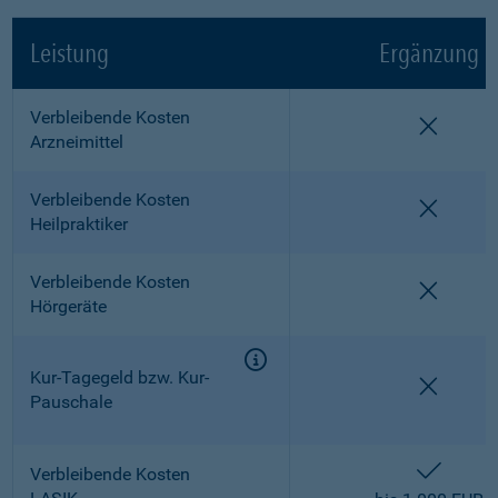
Leistung
Ergänzung
Verbleibende Kosten
nicht e
Arzneimittel
Verbleibende Kosten
nicht e
Heilpraktiker
Verbleibende Kosten
nicht e
Hörgeräte
Kur-Tagegeld bzw. Kur-
nicht e
Pauschale
enthalt
Verbleibende Kosten