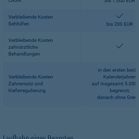
LASIK
bis 1.000 EUR
enthalt
Verbleibende Kosten
Sehhilfen
bis 200 EUR
Verbleibende Kosten
enthalt
zahnärztliche
Behandlungen
in den ersten beid
Verbleibende Kosten
Kalenderjahren
Zahnersatz und
auf insgesamt 5.000
Kieferregulierung
begrenzt,
danach ohne Gren
Laufbahn eines Beamten