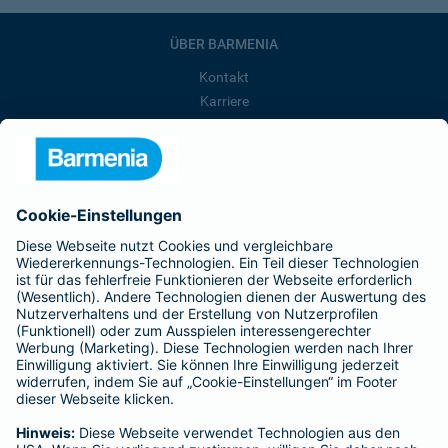
ÜBER BARMENIA
Kontakt
Karriere
Presse
Unternehmen
Anfahrt
Affiliate-Partner werden
Barmenia ist Teil der BarmeniaGothaer
BELIEBTE SEITEN
Kranken-Zusatzversicherung
Tierversicherungen
Haftpflichtversicherung
Hausratversicherung
SERVICE
Adresse ändern