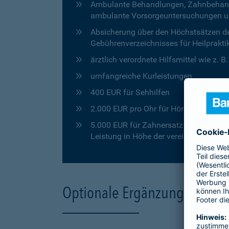
Ambulante Behandlungen, Zahnbehandlu
ambulante Vorsorgeuntersuchungen u
Absicherung über den Höchstsätzen de
Gebührenverzeichnisses für Heilprakti
ärztlich verordnete Hilfsmittel wie z. 
umfangreiche Kurleistungen
400 EUR für Sehhilfen
2.000 EUR pro Ohr für Hörgeräte
5.000 EUR für Zahnersatz in den ersten
Leistung in Höhe der vereinbarten Pro
Optionale Ergänzungen für 