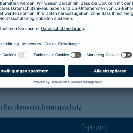
Krankenhaus
er
1-Bett-Absicherung
sicherst du dir zusätzlich folgende Leis
 (je nach gewähltem Baustein)
 einen Arzt oder eine Ärztin der Wahl ("Chefarztbehandlung")
hme der Wahlleistungen
orleistung der Beihilfe
en
m Krankenversicherungsschutz
Ergänzung