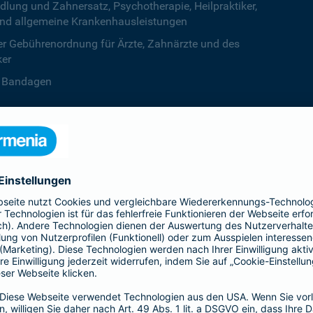
ng und Zahnersatz, Psychotherapie, Heilpraktiker,
nd allgemeine Krankenhausleistungen
r Gebührenordnung für Ärzte, Zahnärzte und des
ker
B. Bandagen
 beiden Kalenderjahren, ab dem dritten Jahr ist die
zentstufe unbegrenzt
deine Krankenversicherung