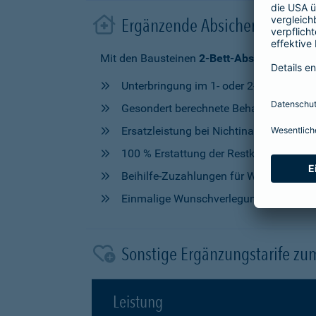
Ergänzende Absicherung im 
Mit den Bausteinen
2-Bett-Absicherung
od
Unterbringung im 1- oder 2-Bettzimmer
Gesondert berechnete Behandlung durch
Ersatzleistung bei Nichtinanspruchna
100 % Erstattung der Restkosten, nach V
Beihilfe-Zuzahlungen für Wahlleistung
Einmalige Wunschverlegung
Sonstige Ergänzungstarife zu
Leistung