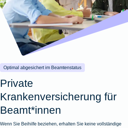
Wohnungsschutzbrief
Kunstversicherung
Montageversicherung
Zur
Zur
Zur
Gruppenunfall für
Gewässerschadenhaftpflicht
Reisehaftpflichtversicherung
Zur
Produktübersicht
Produktübersicht
Produktübersicht
Betriebe
Ausstellungsversicherung
Zur
Produktübersicht
Zur
Produktübersicht
Reiserücktrittsversicherung
Zur
Produktübersicht
Gruppenunfall für
Valorenversicherung
Produktübersicht
Vereine
Zur
Oldtimersammlungsversicherung
Produktübersicht
Zur
Produktübersicht
Optimal abgesichert im Beamtenstatus
Zur
Produktübersicht
Private
Krankenversicherung für
Beamt*innen
Wenn Sie Beihilfe beziehen, erhalten Sie keine vollständige