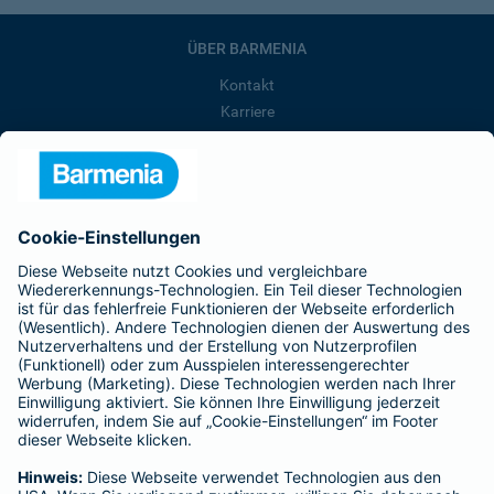
ÜBER BARMENIA
Kontakt
Karriere
Presse
Unternehmen
Anfahrt
Affiliate-Partner werden
Barmenia ist Teil der BarmeniaGothaer
BELIEBTE SEITEN
Kranken-Zusatzversicherung
Tierversicherungen
Haftpflichtversicherung
Hausratversicherung
SERVICE
Adresse ändern