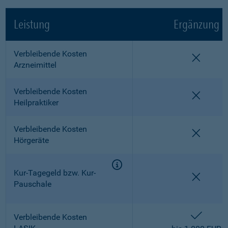
Leistung
Ergänzung
Verbleibende Kosten
nicht e
Arzneimittel
Verbleibende Kosten
nicht e
Heilpraktiker
Verbleibende Kosten
nicht e
Hörgeräte
Kur-Tagegeld bzw. Kur-
nicht e
Pauschale
enthalt
Verbleibende Kosten