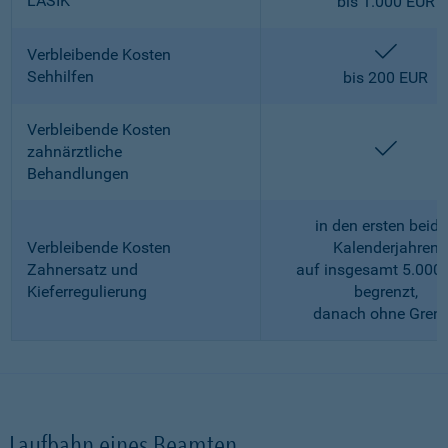
LASIK
bis 1.000 EUR
enthalt
Verbleibende Kosten
Sehhilfen
bis 200 EUR
Verbleibende Kosten
enthalt
zahnärztliche
Behandlungen
in den ersten beid
Verbleibende Kosten
Kalenderjahren
Zahnersatz und
auf insgesamt 5.000
Kieferregulierung
begrenzt,
danach ohne Gren
Laufbahn eines Beamten