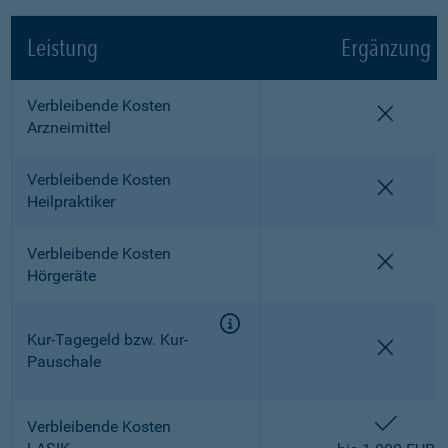
Leistung
Ergänzung
Verbleibende Kosten
nicht e
Arzneimittel
Verbleibende Kosten
nicht e
Heilpraktiker
Verbleibende Kosten
nicht e
Hörgeräte
Kur-Tagegeld bzw. Kur-
nicht e
Pauschale
enthalt
Verbleibende Kosten