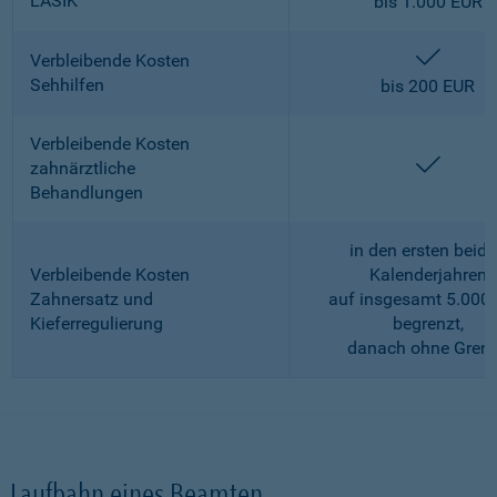
LASIK
bis 1.000 EUR
enthalt
Verbleibende Kosten
Sehhilfen
bis 200 EUR
Verbleibende Kosten
enthalt
zahnärztliche
Behandlungen
in den ersten beid
Verbleibende Kosten
Kalenderjahren
Zahnersatz und
auf insgesamt 5.000
Kieferregulierung
begrenzt,
danach ohne Gren
Laufbahn eines Beamten