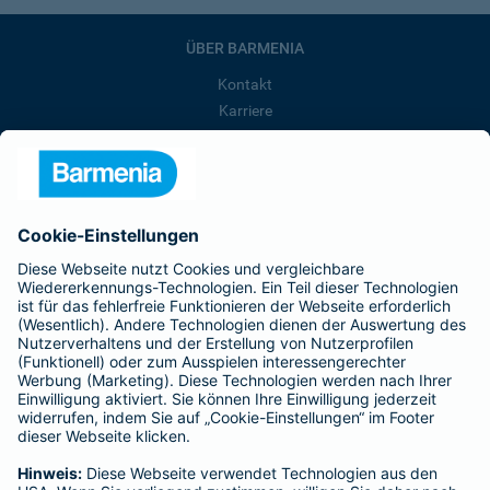
ÜBER BARMENIA
Kontakt
Karriere
Presse
Unternehmen
Anfahrt
Affiliate-Partner werden
Barmenia ist Teil der BarmeniaGothaer
BELIEBTE SEITEN
Kranken-Zusatzversicherung
Tierversicherungen
Haftpflichtversicherung
Hausratversicherung
SERVICE
Adresse ändern