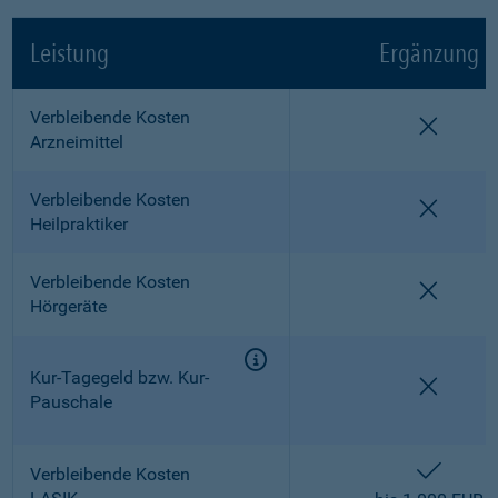
Leistung
Ergänzung
Verbleibende Kosten
nicht e
Arzneimittel
Verbleibende Kosten
nicht e
Heilpraktiker
Verbleibende Kosten
nicht e
Hörgeräte
Kur-Tagegeld bzw. Kur-
nicht e
Pauschale
enthalt
Verbleibende Kosten