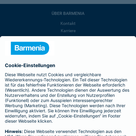
ÜBER BARMENIA
Kontakt
Karriere
Presse
Unternehmen
Anfahrt
Affiliate-Partner werden
Barmenia ist Teil der BarmeniaGothaer
BELIEBTE SEITEN
Kranken-Zusatzversicherung
Tierversicherungen
Haftpflichtversicherung
Hausratversicherung
SERVICE
Adresse ändern