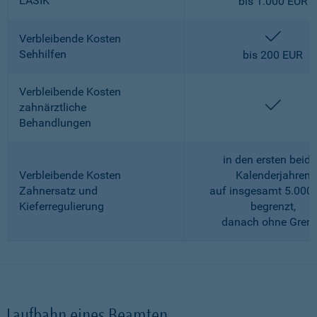
LASIK
bis 1.000 EUR
enthalt
Verbleibende Kosten
Sehhilfen
bis 200 EUR
Verbleibende Kosten
enthalt
zahnärztliche
Behandlungen
in den ersten beid
Verbleibende Kosten
Kalenderjahren
Zahnersatz und
auf insgesamt 5.000
Kieferregulierung
begrenzt,
danach ohne Gren
Laufbahn eines Beamten