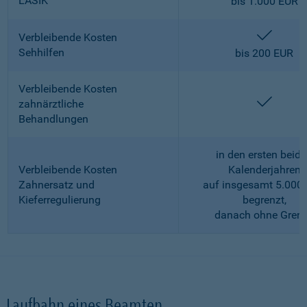
LASIK
bis 1.000 EUR
enthalt
Verbleibende Kosten
Sehhilfen
bis 200 EUR
Verbleibende Kosten
enthalt
zahnärztliche
Behandlungen
in den ersten beid
Verbleibende Kosten
Kalenderjahren
Zahnersatz und
auf insgesamt 5.000
Kieferregulierung
begrenzt,
danach ohne Gren
Laufbahn eines Beamten