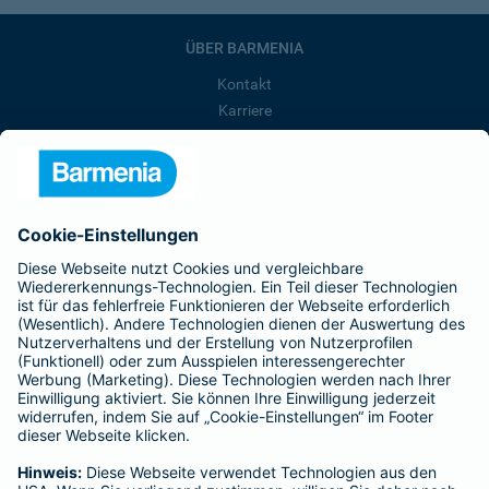
ÜBER BARMENIA
Kontakt
Karriere
Presse
Unternehmen
Anfahrt
Affiliate-Partner werden
Barmenia ist Teil der BarmeniaGothaer
BELIEBTE SEITEN
Kranken-Zusatzversicherung
Tierversicherungen
Haftpflichtversicherung
Hausratversicherung
SERVICE
Adresse ändern