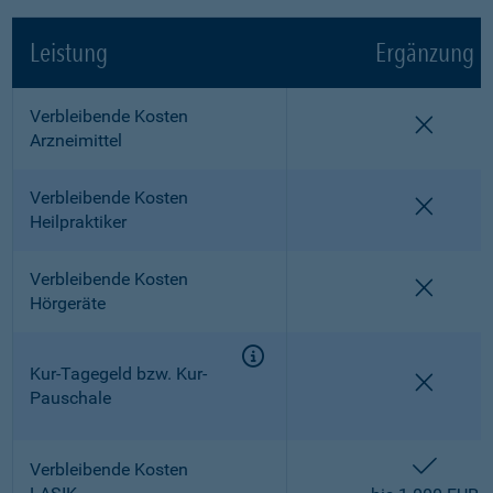
Leistung
Ergänzung
Verbleibende Kosten
nicht e
Arzneimittel
Verbleibende Kosten
nicht e
Heilpraktiker
Verbleibende Kosten
nicht e
Hörgeräte
Kur-Tagegeld bzw. Kur-
nicht e
Pauschale
enthalt
Verbleibende Kosten