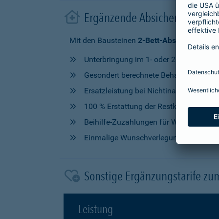
Ergänzende Absicherung im 
Mit den Bausteinen
2-Bett-Absicherung
od
Unterbringung im 1- oder 2-Bettzimmer
Gesondert berechnete Behandlung durch
Ersatzleistung bei Nichtinanspruchna
100 % Erstattung der Restkosten, nach V
Beihilfe-Zuzahlungen für Wahlleistung
Einmalige Wunschverlegung
Sonstige Ergänzungstarife zu
Leistung