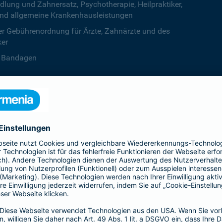
ng und Zahnersatz, Psychotherapie, Heilpraktiker,
nd allgemeine Krankenhausleistungen
r Gebührenordnung für Ärzte, Zahnärzte und des
ker
B. Bandagen
 beiden Kalenderjahren, ab dem dritten Jahr ist die
zentstufe unbegrenzt
deine Krankenversicherung