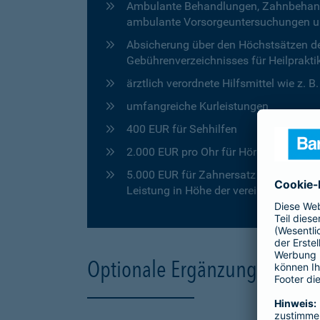
Ambulante Behandlungen, Zahnbehandlu
ambulante Vorsorgeuntersuchungen u
Absicherung über den Höchstsätzen de
Gebührenverzeichnisses für Heilprakti
ärztlich verordnete Hilfsmittel wie z. 
umfangreiche Kurleistungen
400 EUR für Sehhilfen
2.000 EUR pro Ohr für Hörgeräte
5.000 EUR für Zahnersatz in den ersten
Leistung in Höhe der vereinbarten Pro
Optionale Ergänzungen für 