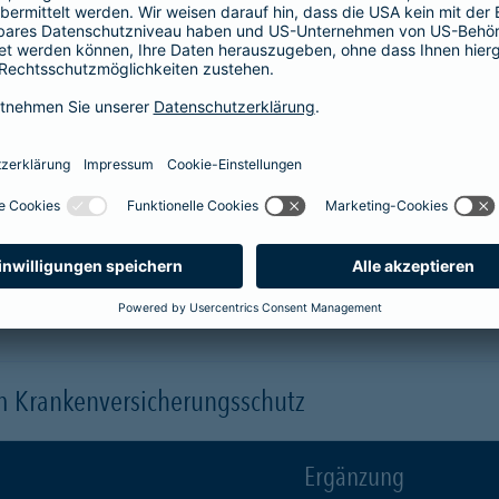
Krankenhaus
er
1-Bett-Absicherung
sicherst du dir zusätzlich folgende Leis
 (je nach gewähltem Baustein)
 einen Arzt oder eine Ärztin der Wahl ("Chefarztbehandlung")
hme der Wahlleistungen
orleistung der Beihilfe
en
m Krankenversicherungsschutz
Ergänzung