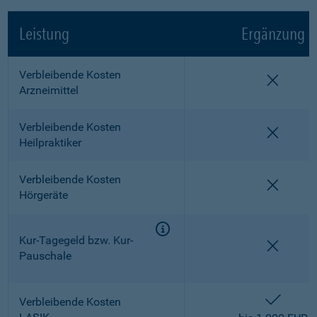
Leistung
Ergänzung
Verbleibende Kosten
nicht e
Arzneimittel
Verbleibende Kosten
nicht e
Heilpraktiker
Verbleibende Kosten
nicht e
Hörgeräte
Kur-Tagegeld bzw. Kur-
nicht e
Pauschale
enthalt
Verbleibende Kosten