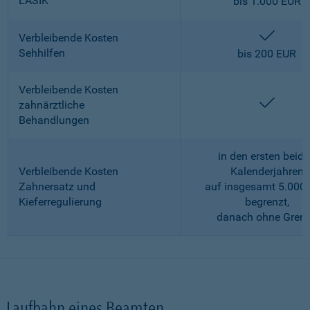
LASIK
bis 1.000 EUR
enthalt
Verbleibende Kosten
Sehhilfen
bis 200 EUR
Verbleibende Kosten
enthalt
zahnärztliche
Behandlungen
in den ersten beid
Verbleibende Kosten
Kalenderjahren
Zahnersatz und
auf insgesamt 5.000
Kieferregulierung
begrenzt,
danach ohne Gren
Laufbahn eines Beamten