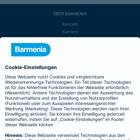
ÜBER BARMENIA
Kontakt
Karriere
Presse
Unternehmen
Anfahrt
Affiliate-Partner werden
Barmenia ist Teil der BarmeniaGothaer
BELIEBTE SEITEN
Kranken-Zusatzversicherung
Tierversicherungen
Haftpflichtversicherung
Hausratversicherung
SERVICE
Adresse ändern