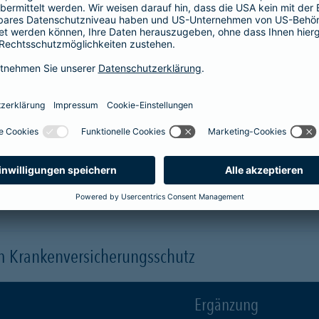
Krankenhaus
er
1-Bett-Absicherung
sicherst du dir zusätzlich folgende Leis
 (je nach gewähltem Baustein)
 einen Arzt oder eine Ärztin der Wahl ("Chefarztbehandlung")
hme der Wahlleistungen
orleistung der Beihilfe
en
m Krankenversicherungsschutz
Ergänzung