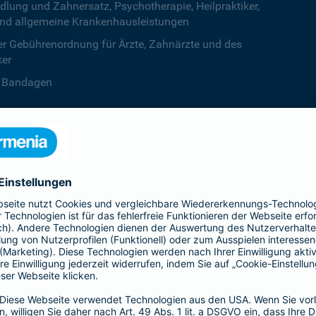
ng und Zahnersatz, Psychotherapie, Heilpraktiker,
nd allgemeine Krankenhausleistungen
r Gebührenordnung für Ärzte, Zahnärzte und des
ker
B. Bandagen
 beiden Kalenderjahren, ab dem dritten Jahr ist die
zentstufe unbegrenzt
deine Krankenversicherung