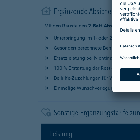
Ergänzende Absicherung im 
Mit den Bausteinen
2-Bett-Absicherung
od
Unterbringung im 1- oder 2-Bettzimmer
Gesondert berechnete Behandlung durch
Ersatzleistung bei Nichtinanspruchna
100 % Erstattung der Restkosten, nach V
Beihilfe-Zuzahlungen für Wahlleistung
Einmalige Wunschverlegung
Sonstige Ergänzungstarife zu
Leistung