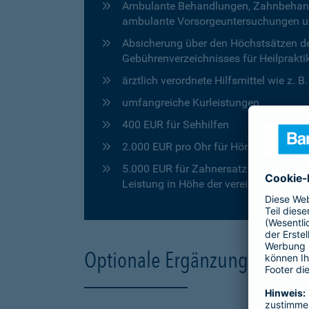
Ambulante Behandlungen, Zahnbehandlu
ambulante Vorsorgeuntersuchungen u
Absicherung über den Höchstsätzen de
Gebührenverzeichnisses für Heilprakti
ärztlich verordnete Hilfsmittel wie z. 
umfangreiche Kurleistungen
400 EUR für Sehhilfen
2.000 EUR pro Ohr für Hörgeräte
5.000 EUR für Zahnersatz in den ersten
Leistung in Höhe der vereinbarten Pro
Optionale Ergänzungen für 