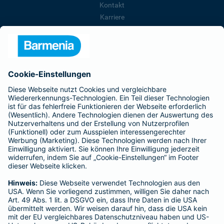
Kontakt
Karriere
Presse
Unternehmen
Anfahrt
Affiliate-Partner werden
Barmenia ist Teil der BarmeniaGothaer
BELIEBTE SEITEN
Kranken-Zusatzversicherung
Tierversicherungen
Haftpflichtversicherung
Hausratversicherung
SERVICE
Adresse ändern
Schaden melden
Kilometerstandsmeldung