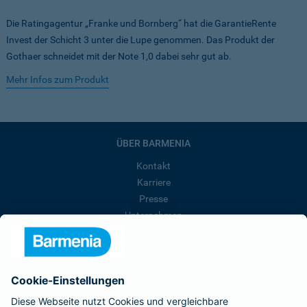
Die Ratingagentur „Franke und Bornberg“ hat die GarantieRente
Invest der Schicht 3 unter die Lupe genommen. Das Produkt der
Gothaer schneidet mit der Note 1,0 dabei sehr gut ab.
Mehr Infos zum Produkt
ÜBER BARMENIA
Kontakt
Karriere
Presse
Unternehmen
Anfahrt
Affiliate-Partner werden
Barmenia ist Teil der BarmeniaGothaer
BELIEBTE SEITEN