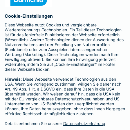
Affiliate-Partner werden
Barmenia ist Teil der BarmeniaGothaer
BELIEBTE SEITEN
Kranken-Zusatzversicherung
Tierversicherungen
Haftpflichtversicherung
Hausratversicherung
SERVICE
Adresse ändern
Schaden melden
Kilometerstandsmeldung
Serviceübersicht
Bleiben Sie in Kontakt