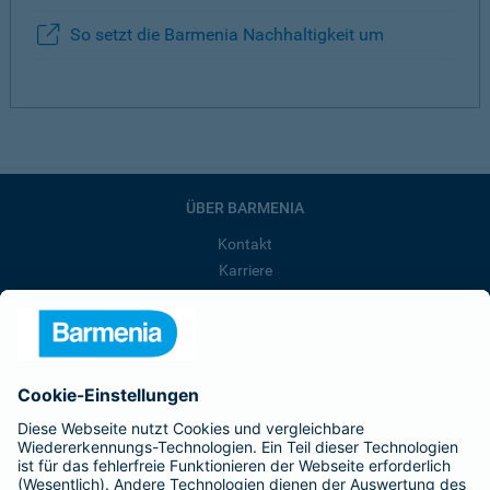
So setzt die Barmenia Nachhaltigkeit um
ÜBER BARMENIA
Kontakt
Karriere
Presse
Unternehmen
Anfahrt
Affiliate-Partner werden
Barmenia ist Teil der BarmeniaGothaer
BELIEBTE SEITEN
Kranken-Zusatzversicherung