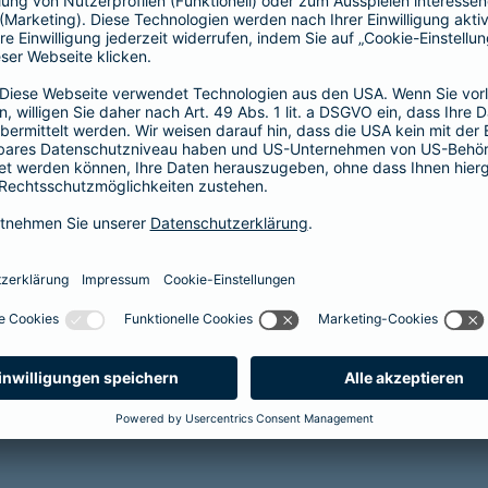
ge Überschussbeteiligung
berschussbeteiligung
erung AG