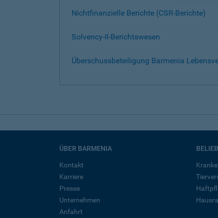
Nichtfinanzielle Berichte (CSR-Berichte)
Solvency-II-Berichtswesen
Überschussbeteiligung Barmenia Lebensver
ÜBER BARMENIA
BELIE
Kontakt
Kranke
Karriere
Tierve
Presse
Haftpfl
Unternehmen
Hausra
Anfahrt