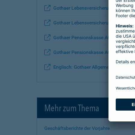
Gothaer Lebensversicherung AG
Gothaer Lebensversicherung AG - Anla
Gothaer Pensionskasse AG
Gothaer Pensionskasse AG - Anlage Ü
Englisch: Gothaer Allgemeine Versich
Mehr zum Thema
Geschäftsberichte der Vorjahre