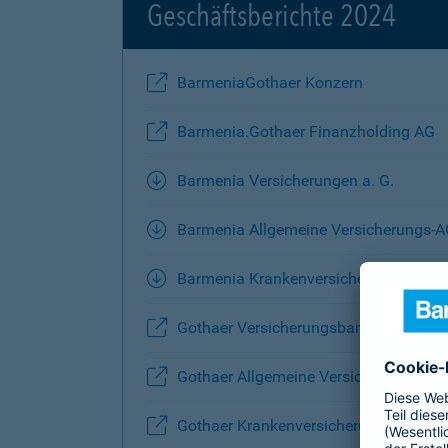
Geschäftsberichte 2024
BarmeniaGothaer Konzern
Barmenia.Gothaer Finanzholding AG
Barmenia Versicherungen a. G.
Barmenia Allgemeine Versicherungs-
Barmenia Krankenversicherung AG
Gothaer Versicherungsbank VVaG
Gothaer Allgemeine Versicherung AG
Gothaer Krankenversicherung AG