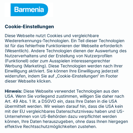
Unternehmen
Anfahrt
Affiliate-Partner werden
Barmenia ist Teil der BarmeniaGothaer
BELIEBTE SEITEN
Kranken-Zusatzversicherung
Tierversicherungen
Haftpflichtversicherung
Hausratversicherung
SERVICE
Adresse ändern
Schaden melden
Kilometerstandsmeldung
Serviceübersicht