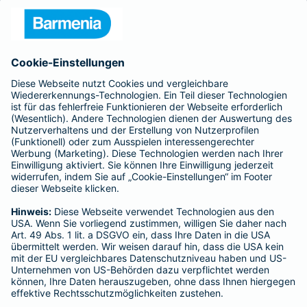
Presse
Unternehmen
Anfahrt
Affiliate-Partner werden
Barmenia ist Teil der BarmeniaGothaer
BELIEBTE SEITEN
Kranken-Zusatzversicherung
Tierversicherungen
Haftpflichtversicherung
Hausratversicherung
SERVICE
Adresse ändern
Schaden melden
Kilometerstandsmeldung
Serviceübersicht