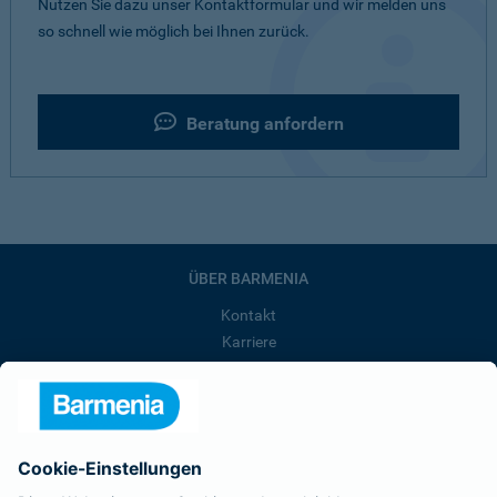
Nutzen Sie dazu unser Kontaktformular und wir melden uns
so schnell wie möglich bei Ihnen zurück.
Beratung anfordern
ÜBER BARMENIA
Kontakt
Karriere
Presse
Unternehmen
Anfahrt
Affiliate-Partner werden
Barmenia ist Teil der BarmeniaGothaer