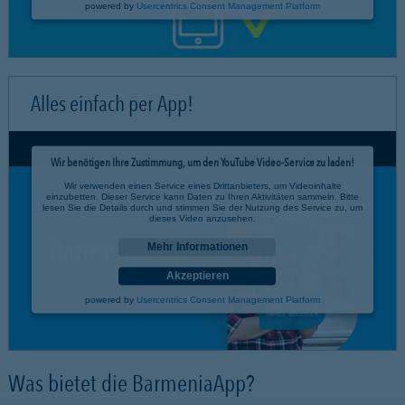
powered by
Usercentrics Consent Management Platform
Alles einfach per App!
Wir benötigen Ihre Zustimmung, um den YouTube Video-Service zu laden!
Wir verwenden einen Service eines Drittanbieters, um Videoinhalte
einzubetten. Dieser Service kann Daten zu Ihren Aktivitäten sammeln. Bitte
lesen Sie die Details durch und stimmen Sie der Nutzung des Service zu, um
dieses Video anzusehen.
Mehr Informationen
Akzeptieren
powered by
Usercentrics Consent Management Platform
Was bietet die BarmeniaApp?