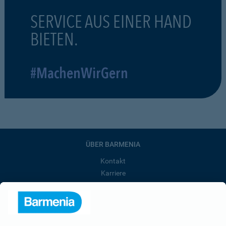
SERVICE AUS EINER HAND
BIETEN.
#MachenWirGern
ÜBER BARMENIA
Kontakt
Karriere
Presse
Unternehmen
Anfahrt
Affiliate-Partner werden