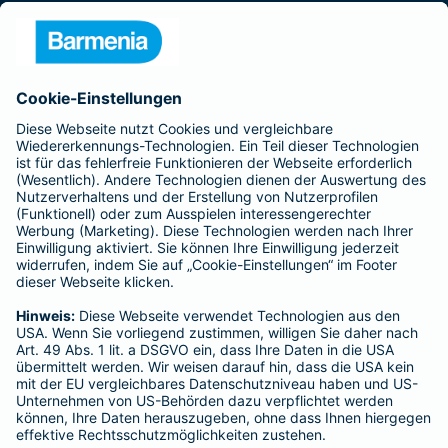
Presse
Unternehmen
Anfahrt
Affiliate-Partner werden
Barmenia ist Teil der BarmeniaGothaer
BELIEBTE SEITEN
Kranken-Zusatzversicherung
Tierversicherungen
Haftpflichtversicherung
Hausratversicherung
SERVICE
Adresse ändern
Schaden melden
Kilometerstandsmeldung
Serviceübersicht