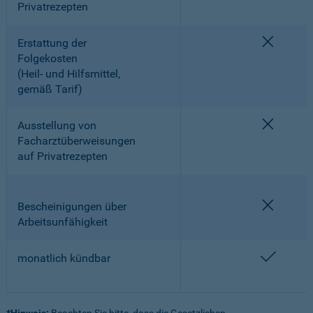
Privatrezepten
nicht en
Erstattung der
Folgekosten
(Heil- und Hilfsmittel,
gemäß Tarif)
nicht en
Ausstellung von
Facharztüberweisungen
auf Privatrezepten
nicht en
Bescheinigungen über
Arbeitsunfähigkeit
enthalt
monatlich kündbar
*Hinweis:
Beachten Sie bitte, dass die Gesetzlichen