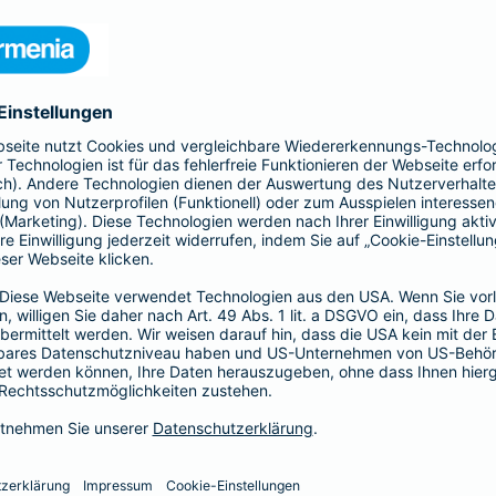
urierten Modulen zur Stärkung des Beckenbodens sowie zum Auf
ass bequem online absolviert werden kann
bilität durch gezielte Kräftigung
de per Telefon (
0202 438-44044
), per E-Mail (
vida@barmenia.d
/kk/barmenia
und registrieren Sie sich mit Ihren persönlichen
" 8 Wochen lang kostenlos nutzen.
n wir gerne Ihre Fragen.