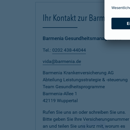
Ihr Kontakt zur Barmenia
Barmenia Gesundheitsmanagement
Tel.:
0202 438-44044
vida@barmenia.de
Barmenia Krankenversicherung AG
Abteilung Leistungsstrategie & -steuerung
Team Gesundheitsprogramme
Barmenia-Allee 1
42119 Wuppertal
Rufen Sie uns an oder schreiben Sie uns.
Bitte geben Sie Ihre Versicherungsnummer
an und teilen Sie uns kurz mit, worum es