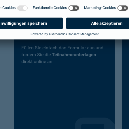
Teilnahmeunterlagen
online anfordern
Füllen Sie einfach das Formular aus und
fordern Sie die
Teilnahmeunterlagen
direkt online an.