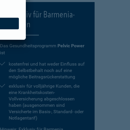
Exklusiv für Barmenia-
Kunden
Das Gesundheitsprogramm
Pelvic Power
ist
kostenfrei und hat weder Einfluss auf
den Selbstbehalt noch auf eine
mögliche Beitragsrückerstattung
exklusiv für volljährige Kunden, die
eine Krankheitskosten-
Vollversicherung abgeschlossen
haben (ausgenommen sind
Versicherte im Basis-, Standard- oder
Notlagentarif)
Hinweis: Exklusiv für Barmenia