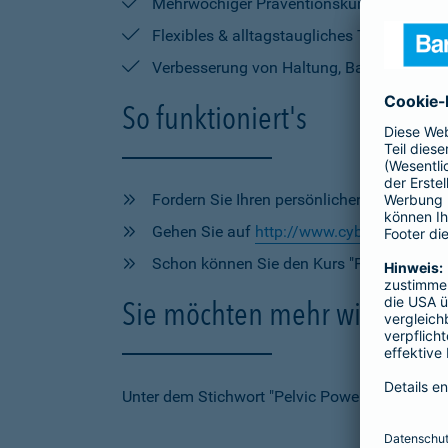
Mehrwöchiger Präventionskurs mit strukt
Flexibles & alltagstaugliches Training, d
Verbesserung von Haltung, Balance und Sta
So funktioniert's
Fordern Sie Ihren persönlichen Zugangsco
Gehen Sie auf
http://www.cyberhealth.de
Schon können Sie den Kurs "Pelvic Power
Sie möchten mehr wissen?
Unter dem Stichwort "Pelvic Power" beantworte