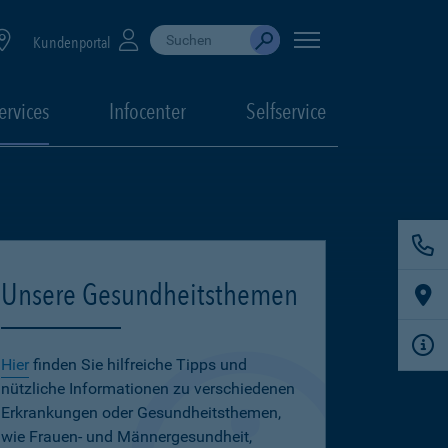
Suche durchführen
When autocomplete results are available, use up
Kundenportal
Absenden
ervices
Infocenter
Selfservice
Unsere Gesundheitsthemen
Hier
finden Sie hilfreiche Tipps und
nützliche Informationen zu verschiedenen
Erkrankungen oder Gesundheitsthemen,
wie Frauen- und Männergesundheit,