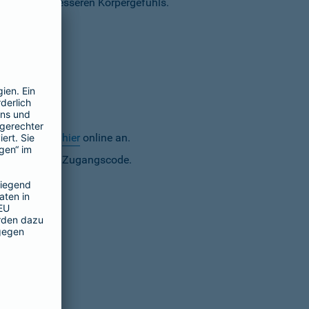
bau eines besseren Körpergefühls.
e
) oder direkt
hier
online an.
 Daten und dem Zugangscode.