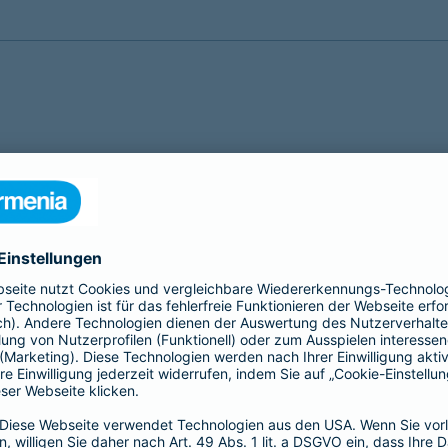
gen einzelnen Zellen, die allesamt Erbinformationen, also Gene 
ür die unterschiedlichen Abläufe in unserem Körper verantwortlich
schleichen. Die meisten werden direkt durch körpereigene Zellbes
hädigten Zellen nicht eigenständig reparieren, sodass sich diese
en. Von Beginn des Wachstums bis zur Diagnose einer Krebser
ormiert fortlaufend über neue Entwicklungen bei der Erforsch
tschlandweit Ansprechpartner und bietet wissenschaftlich fundie