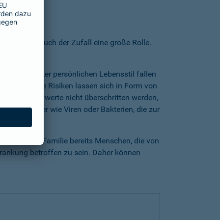
sen spielt auch der Zufall eine große Rolle.
.
serreger. Unter persönlichen Lebensstil fallen
den. Andere Risiken lassen sich in Form von
, dass Grenzwerte nicht überschritten werden,
heitserreger wie Viren oder Bakterien, die zur
b es in der Familie bereits Menschen, die von
rkrankung betroffen zu sein. Daher können