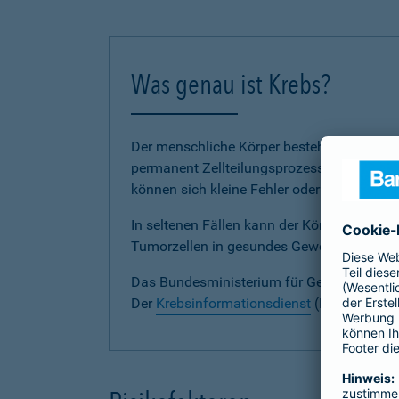
Was genau ist Krebs?
Der menschliche Körper besteht aus unzähli
permanent Zellteilungsprozesse statt, die f
können sich kleine Fehler oder Schäden ein
In seltenen Fällen kann der Körper die besc
Tumorzellen in gesundes Gewebe einwachs
Das Bundesministerium für Gesundheit inf
Der
Krebsinformationsdienst
(KID) ist deu