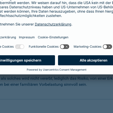
 entscheidenden Risikofaktor. Neben äußeren und inneren Einflüs
treffen, muss ein Mensch nicht zwangsläufig an Krebs erkranken
önlichen Lebensstil, der Umwelt oder verursacht durch Krankheit
mäßige Konsum von Alkohol, aber auch ungeschütztes Sonnenba
 der Umwelt finden. Der Gesetzgeber achtet hier vermehrt darauf
hädliche Umwelteinflüsse einzudämmen. Zusätzlich gibt es Krank
können.
t auch der Blick auf die familiäre Belastung von Bedeutung. Ga
ls solches wird nicht vererbt, lediglich das Risiko, von einer E
bei einer familiären Vorbelastung sinnvoll sein.