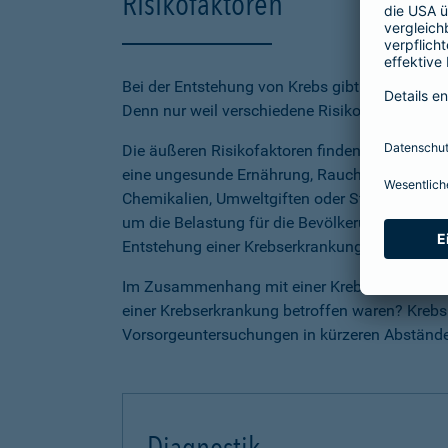
Risikofaktoren
Bei der Entstehung von Krebs gibt es nicht den
Denn nur weil verschiedene Risikofaktoren zu
Die äußeren Risikofaktoren finden sich im pers
eine ungesunde Ernährung, Rauchen, der über
Chemikalien, Umweltgiften oder Strahlungen in
um die Belastung für die Bevölkerung durch sc
Entstehung einer Krebserkrankung beitragen 
Im Zusammenhang mit einer Krebserkrankung is
einer Krebserkrankung betroffen waren? Krebs a
Vorsorgeuntersuchungen in kürzeren Abständen 
Diagnostik