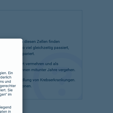
enthalten. In diesen Zellen finden
 sind. Wo so viel gleichzeitig passiert,
tandteile repariert.
 unkontrolliert vermehren und als
krankung können mitunter Jahre vergehen.
ung und Behandlung von Krebserkrankungen.
rte Informationen.