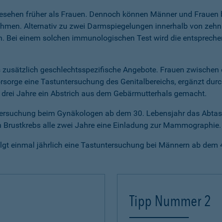
esehen früher als Frauen. Dennoch können Männer und Frauen b
men. Alternativ zu zwei Darmspiegelungen innerhalb von zehn 
n. Bei einem solchen immunologischen Test wird die entspreche
zusätzlich geschlechtsspezifische Angebote. Frauen zwischen 
sorge eine Tastuntersuchung des Genitalbereichs, ergänzt durc
e drei Jahre ein Abstrich aus dem Gebärmutterhals gemacht.
untersuchung beim Gynäkologen ab dem 30. Lebensjahr das Abtast
n Brustkrebs alle zwei Jahre eine Einladung zur Mammographie.
folgt einmal jährlich eine Tastuntersuchung bei Männern ab dem 
Tipp Nummer 2