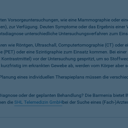
nnten Vorsorgeuntersuchungen, wie eine Mammographie oder ein
), zur Verfügung. Deuten Symptome oder das Ergebnis einer 
tsdiagnose unterschiedliche Untersuchungsverfahren zum Eins
ren wie Röntgen, Ultraschall, Computertomographie (CT) oder 
 (PET) oder eine Szintigraphie zum Einsatz kommen. Bei einer 
 Kontrastmittel) vor der Untersuchung gespritzt, um so Stoffwe
kurzfristig im erkrankten Gewebe ab, werden vom Körper aber s
 Planung eines individuellen Therapieplans müssen die versch
Diagnose oder der geplanten Behandlung? Die Barmenia bietet I
nen die
SHL Telemedizin GmbH
bei der Suche eines (Fach-)Arzte