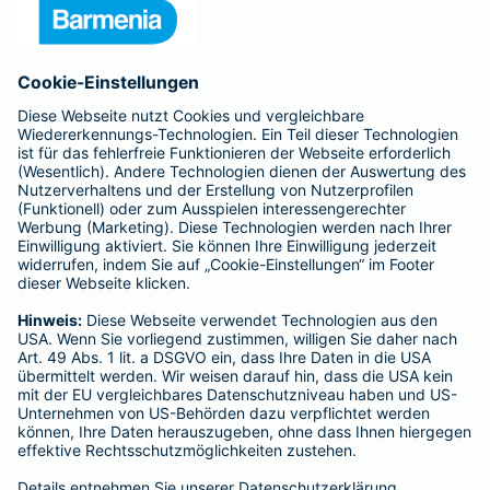
Unternehmen
Anfahrt
Affiliate-Partner werden
Barmenia ist Teil der BarmeniaGothaer
BELIEBTE SEITEN
Kranken-Zusatzversicherung
Tierversicherungen
Haftpflichtversicherung
Hausratversicherung
SERVICE
Adresse ändern
Schaden melden
Kilometerstandsmeldung
Serviceübersicht