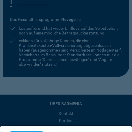
Das Gesundheitsprogramm
Novego
ist
kostenfrei und hat weder Einfluss auf den Selbstbehalt
noch auf eine mögliche Beitragsrückerstattung
exklusiv für volljährige Kunden, die eine
Krankheitskosten-Vollversicherung abgeschlossen
haben (ausgenommen sind Versicherte im Notlagentarif.
Versicherte im Basis- oder Standardtarif können nur die
Programme "Depressionen bewältigen" und "Ängste
überwinden" nutzen.)
ÜBER BARMENIA
Kontakt
Karriere
Presse