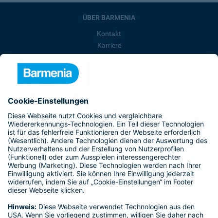
ÜBER BARMENIA
Kontakt
Karriere
Presse
Unternehmen
Anfahrt
Affiliate-Partner werden
Barmenia ist Teil der BarmeniaGothaer
BELIEBTE SEITEN
Kranken-Zusatzversicherung
Tierversicherungen
Haftpflichtversicherung
Hausratversicherung
SERVICE
Adresse ändern