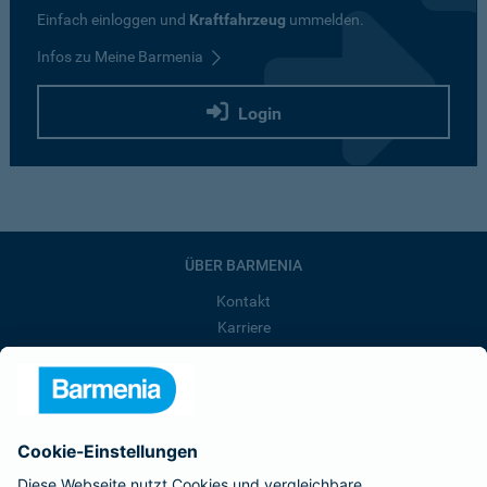
Einfach einloggen und
Kraftfahrzeug
ummelden.
Infos zu Meine Barmenia
Login
ÜBER BARMENIA
Kontakt
Karriere
Presse
Unternehmen
Anfahrt
Affiliate-Partner werden
Barmenia ist Teil der BarmeniaGothaer