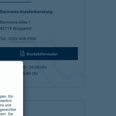
Barmenia-Kundenberatung
Barmenia-Allee 1
42119 Wuppertal
Tel.:
0202 438-2906
Kontaktformular
Mo. - Fr. 08:00 - 20:00 Uhr
Sa. 09:00 - 15:00 Uhr