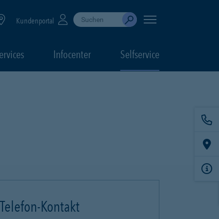
Suche durchführen
When autocomplete results are available, use up
Kundenportal
Absenden
ervices
Infocenter
Selfservice
Telefon-Kontakt