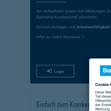
Am einfachsten lassen sich Meldungen, A
Barmenia-Kundenportal abwickeln.
Einfach einloggen und
Arbeitsunfähigkeit
Infos zu meine Barmenia
Login
Einfach zum Krankentagege