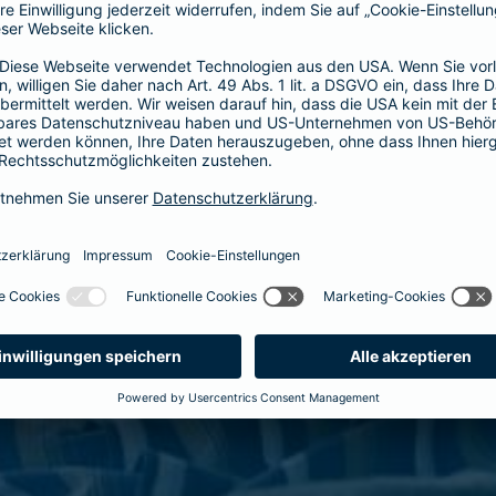
Wir benötigen Ihre Zustimmung, um den YouTube Video-Service zu laden!
Wir verwenden einen Service eines Drittanbieters, um Videoinhalte einzubetten.
Dieser Service kann Daten zu Ihren Aktivitäten sammeln. Bitte lesen Sie die
Details durch und stimmen Sie der Nutzung des Service zu, um dieses Video
anzusehen.
Mehr Informationen
Akzeptieren
powered by
Usercentrics Consent Management Platform