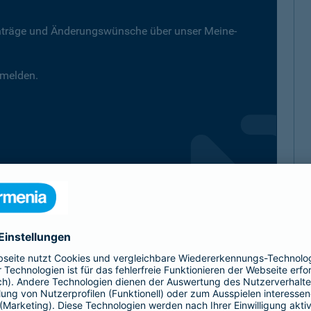
nträge und Änderungswünsche über unser Meine-
melden.
ld