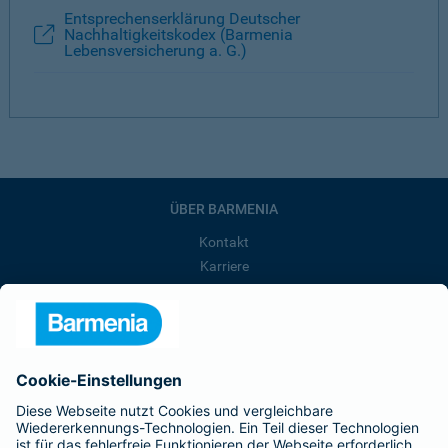
Entsprechenserklärung Deutscher
Nachhaltigkeitskodex (Barmenia
Lebensversicherung a. G.)
ÜBER BARMENIA
Kontakt
Karriere
Presse
Unternehmen
Anfahrt
Affiliate-Partner werden
Barmenia ist Teil der BarmeniaGothaer
BELIEBTE SEITEN