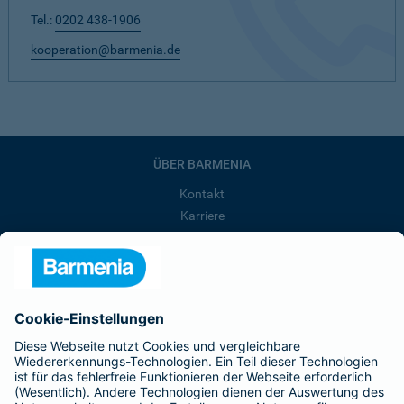
Tel.:
0202 438-1906
kooperation@barmenia.de
ÜBER BARMENIA
Kontakt
Karriere
Presse
Unternehmen
Anfahrt
Affiliate-Partner werden
Barmenia ist Teil der BarmeniaGothaer
BELIEBTE SEITEN
Kranken-Zusatzversicherung