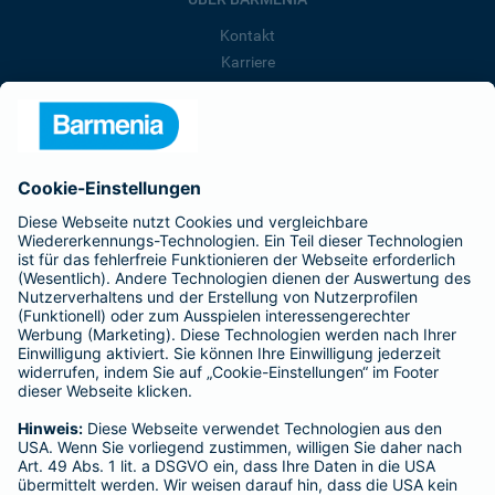
Kontakt
Karriere
Presse
Unternehmen
Anfahrt
Affiliate-Partner werden
Barmenia ist Teil der BarmeniaGothaer
BELIEBTE SEITEN
Kranken-Zusatzversicherung
Tierversicherungen
Haftpflichtversicherung
Hausratversicherung
SERVICE
Adresse ändern
Schaden melden
Kilometerstandsmeldung