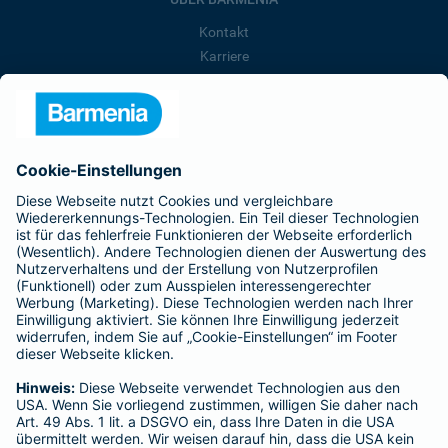
Kontakt
Karriere
Presse
Unternehmen
Anfahrt
Affiliate-Partner werden
Barmenia ist Teil der BarmeniaGothaer
BELIEBTE SEITEN
Kranken-Zusatzversicherung
Tierversicherungen
Haftpflichtversicherung
Hausratversicherung
SERVICE
Adresse ändern
Schaden melden
Kilometerstandsmeldung