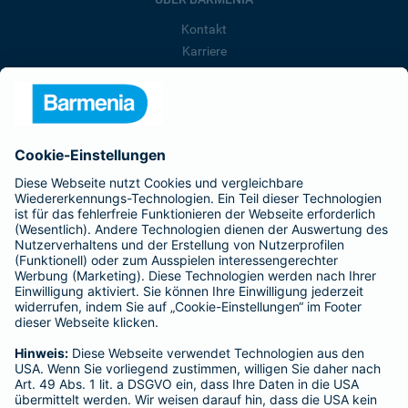
Kontakt
Karriere
Presse
Unternehmen
Anfahrt
Affiliate-Partner werden
Barmenia ist Teil der BarmeniaGothaer
BELIEBTE SEITEN
Kranken-Zusatzversicherung
Tierversicherungen
Haftpflichtversicherung
Hausratversicherung
SERVICE
Adresse ändern
Schaden melden
Kilometerstandsmeldung