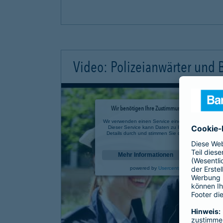
Video: Polizeianwärter und
Wir benötigen Ihre Zustimmung, um den YouTube 
Wir verwenden einen Service eines Drittanbieters, u
Dieser Service kann Daten zu Ihren Aktivitäten sa
Details durch und stimmen Sie der Nutzung des Se
anzusehen.
Mehr Informationen
powered by
Usercentrics Consent Mana