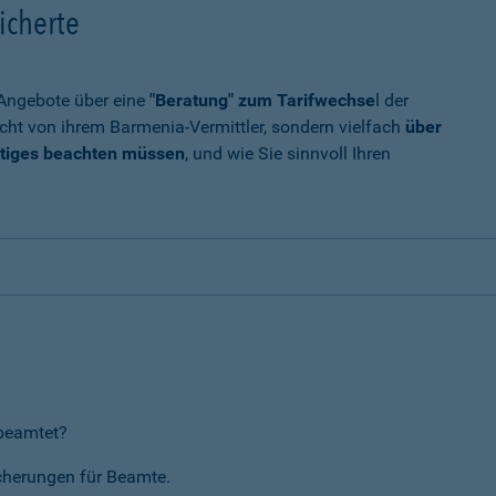
icherte
t Angebote über eine
"Beratung" zum Tarifwechse
l der
cht von ihrem Barmenia-Vermittler, sondern vielfach
über
tiges beachten müssen
, und wie Sie sinnvoll Ihren
rbeamtet?
icherungen für Beamte.