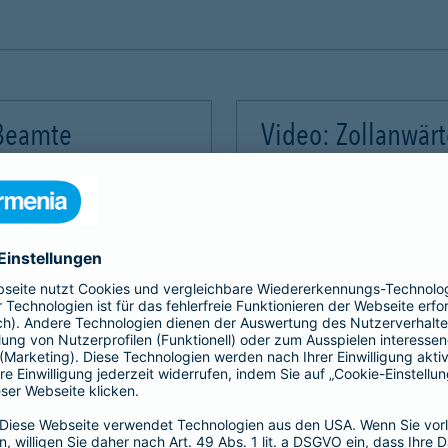
 Beamte
Video: Zollanwär
Video-Service zu laden!
Wir benötigen Ihre Zus
m Videoinhalte einzubetten.
Wir verwenden einen Servic
mmeln. Bitte lesen Sie die
Dieser Service kann Daten
rvice zu, um dieses Video
Details durch und stimme
Akzeptieren
Mehr Informatio
gement Platform
powered by
Use