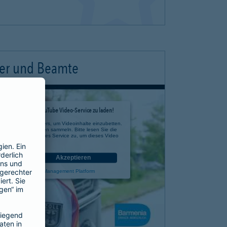
ter und Beamte
timmung, um den YouTube Video-Service zu laden!
e eines Drittanbieters, um Videoinhalte einzubetten.
 zu Ihren Aktivitäten sammeln. Bitte lesen Sie die
n Sie der Nutzung des Service zu, um dieses Video
anzusehen.
nen
Akzeptieren
rcentrics Consent Management Platform