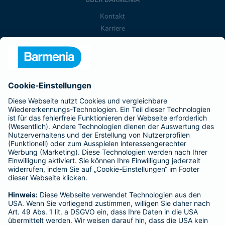
Kontakt
Karriere
Presse
Unternehmen
Anfahrt
Affiliate-Partner werden
Barmenia ist Teil der BarmeniaGothaer
BELIEBTE SEITEN
Kranken-Zusatzversicherung
Tierversicherungen
Haftpflichtversicherung
Hausratversicherung
SERVICE
Adresse ändern
Schaden melden
Kilometerstandsmeldung